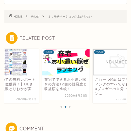
HOME
その他
１．モチベーションが上がらない
RELATED POST
他
その他
その他
初めての無料レポート
在宅でできるお小遣い稼
これ一つ読めばブラ
１１位獲得！】DLさ
ぎの方法12個の難易度と
ィングのすべてがわ
た人数とりおかが実
収益額を比較！
●ブロガーの自分ブ
.
ン...
2020年6月21日
2020年7月1日
2020年8
COMMENT